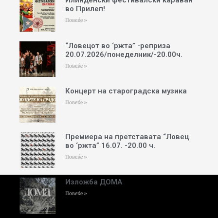
во Прилеп!
Повеќе »
“Ловецот во ‘ржта” -реприза
20.07.2026/понеделник/-20.00ч.
Повеќе »
Концерт на староградска музика
Повеќе »
Премиера на претставата “Ловец
во ‘ржта” 16.07. -20.00 ч.
Повеќе »
Изложба ДОМА
Повеќе »