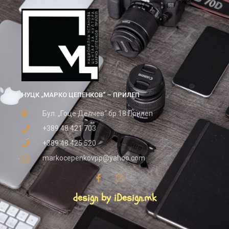
НУЦК „МАРКО ЦЕПЕНКОВ“ – ПРИЛЕП
Бул. „Гоце Делчев“ бр.18 Прилеп
+389 48 421 703
+389 48 425 520
markocepenkovpp@yahoo.com
design by iDesign.mk