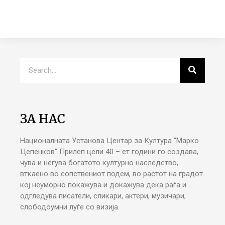
ЗА НАС
Националната Установа Центар за Култура “Марко
Цепенков“ Прилеп цели 40 – ет години го создава,
чува и негува богатото културно наследство,
вткаено во сопствениот подем, во растот на градот
кој неуморно покажува и докажува дека раѓа и
одгледува писатели, сликари, актери, музичари,
слободоумни луѓе со визија.