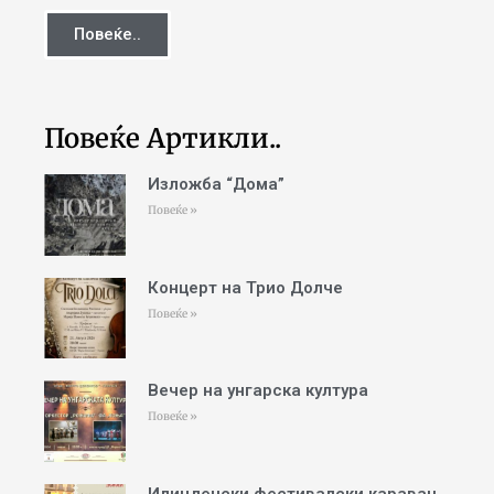
Повеќе..
Повеќе Артикли..
Изложба “Дома”
Повеќе »
Концерт на Трио Долче
Повеќе »
Вечер на унгарска култура
Повеќе »
Илинденски фестивалски караван