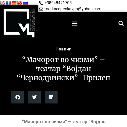
+38948421703
markocepenkovpp@yahoo.com
Новини
“Мачорот во чизми” –
театар “Војдан
“Чернодрински”- Прилеп
“Мачорот во чизми” – театар “Војдан