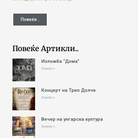
Повеќе..
Повеќе Артикли..
Изложба “Дома”
Повеќе »
Концерт на Трио Долче
Повеќе »
Вечер на унгарска култура
Повеќе »