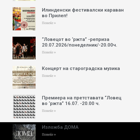
Илинденски фестивалски караван
во Прилеп!
Повеќе »
“Ловецот во ‘ржта” -реприза
20.07.2026/понеделник/-20.00ч.
Повеќе »
Концерт на староградска музика
Повеќе »
Премиера на претставата “Ловец
во ‘ржта” 16.07. -20.00 ч.
Повеќе »
Изложба ДОМА
Повеќе »