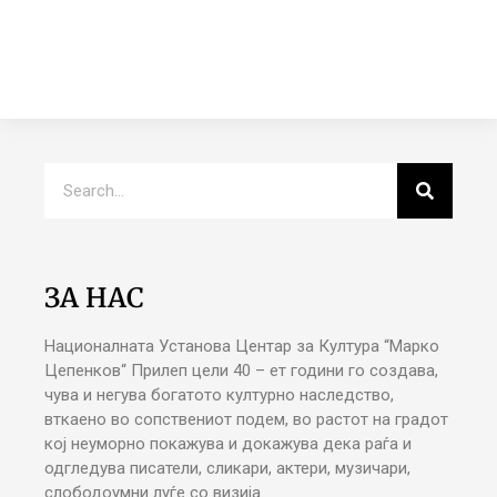
ЗА НАС
Националната Установа Центар за Култура “Марко
Цепенков“ Прилеп цели 40 – ет години го создава,
чува и негува богатото културно наследство,
вткаено во сопствениот подем, во растот на градот
кој неуморно покажува и докажува дека раѓа и
одгледува писатели, сликари, актери, музичари,
слободоумни луѓе со визија.