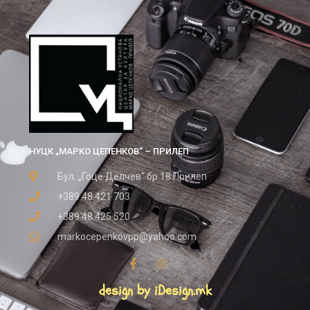
НУЦК „МАРКО ЦЕПЕНКОВ“ – ПРИЛЕП
Бул. „Гоце Делчев“ бр.18 Прилеп
+389 48 421 703
+389 48 425 520
markocepenkovpp@yahoo.com
design by iDesign.mk