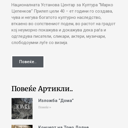
Националната Установа Центар за Култура “Марко
Цепенков“ Прилеп цели 40 – ет години го создава,
чува и негува богатото културно наследство,
вткаено во сопствениот подем, во растот на градот
кој неуморно покажува и докажува дека раѓа и
одгледува писатели, сликари, актери, музичари,
слободоумни луѓе со визија.
Повеќе..
Повеќе Артикли..
Изложба “Дома”
Повеќе »
Концерт на Трио Долче