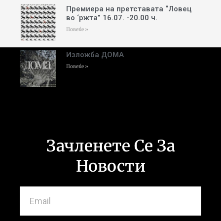
Премиера на претставата “Ловец
во ‘ржта” 16.07. -20.00 ч.
Повеќе »
Изложба ДОМА
Повеќе »
Зачленете Се За
Новости