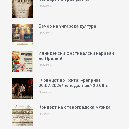
Повеќе »
Вечер на унгарска култура
Повеќе »
Илинденски фестивалски караван
во Прилеп!
Повеќе »
“Ловецот во ‘ржта” -реприза
20.07.2026/понеделник/-20.00ч.
Повеќе »
Концерт на староградска музика
Повеќе »