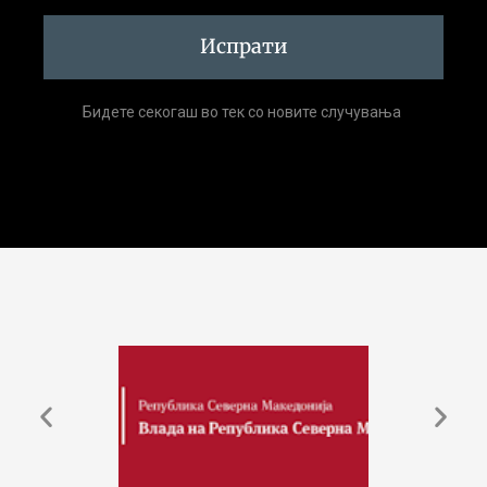
Испрати
Бидете секогаш во тек со новите случувања