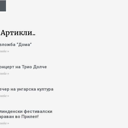
 Артикли..
зложба “Дома”
веќе »
онцерт на Трио Долче
веќе »
ечер на унгарска култура
веќе »
линденски фестивалски
араван во Прилеп!
веќе »