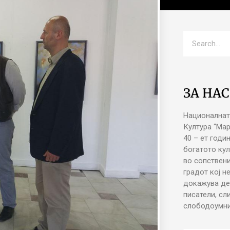
ЗА НАС
Националнат
Култура “Ма
40 – ет годи
богатото кул
во сопствени
градот кој н
докажува де
писатели, сл
слободоумни 