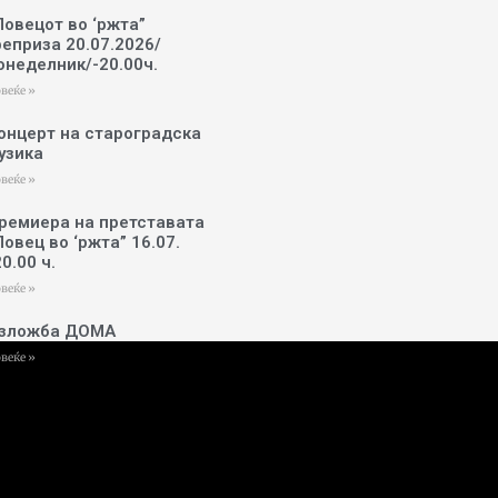
Ловецот во ‘ржта”
реприза 20.07.2026/
онеделник/-20.00ч.
веќе »
онцерт на староградска
узика
веќе »
ремиера на претставата
Ловец во ‘ржта” 16.07.
20.00 ч.
веќе »
зложба ДОМА
веќе »