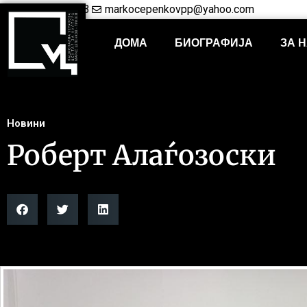
+38948421703
markocepenkovpp@yahoo.com
ДОМА
БИОГРАФИЈА
ЗА 
Новини
Роберт Алаѓозоски