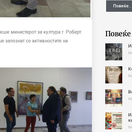
Повеќе..
Повеќе
еше министерот за култура г. Роберт
е запознат со активностите на
И
По
К
По
В
По
И
к
По