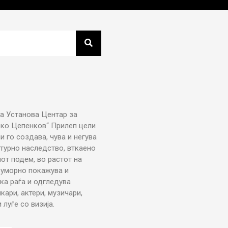
а Установа Центар за
рко Цепенков“ Прилеп цели
ни го создава, чува и негува
турно наследство, вткаено
от подем, во растот на
еуморно покажува и
ка раѓа и одгледува
икари, актери, музичари,
луѓе со визија.