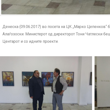
Денеска (09.06.2017) во посета на ЦК „Марко Цепенков“ б
Алаѓозоски. Министерот од директорот Тони Чатлески беш
Центарот и со идните проекти.