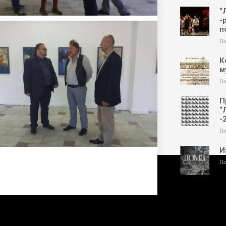
“
-
п
По
К
м
По
П
“
-
По
И
По