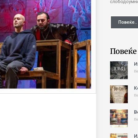
слободоумни 
Повеќе..
Повеќе
И
По
К
По
В
По
И