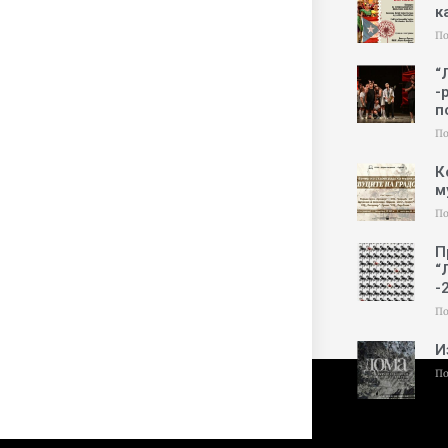
к
По
“
-
п
По
К
м
По
П
“
-
По
И
По