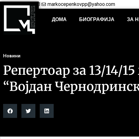
+38948421703
markocepenkovpp@yahoo.com
ДОМА
БИОГРАФИЈА
ЗА 
Новини
Репертоар за 13/14/15
“Војдан Чернодринс