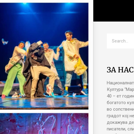
ЗА НАС
Националнат
Култура “Ма
40 – ет годи
богатото кул
во сопствени
градот кој н
докажува де
писатели, сл