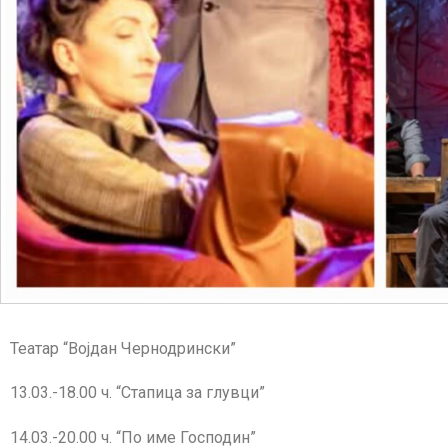
Театар “Војдан Чернодрински”
13.03.-18.00 ч. “Стапица за глувци”
14.03.-20.00 ч. “По име Господин”