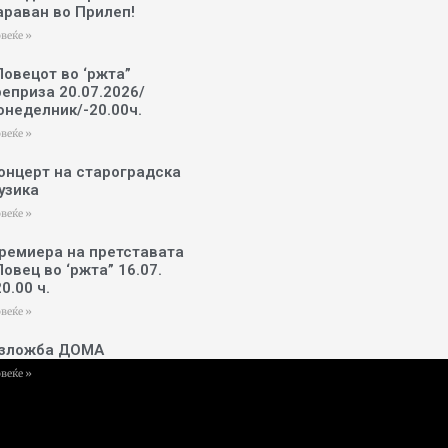
араван во Прилеп!
веќе »
Ловецот во ‘ржта”
реприза 20.07.2026/
онеделник/-20.00ч.
веќе »
онцерт на староградска
узика
веќе »
ремиера на претставата
Ловец во ‘ржта” 16.07.
20.00 ч.
веќе »
зложба ДОМА
веќе »