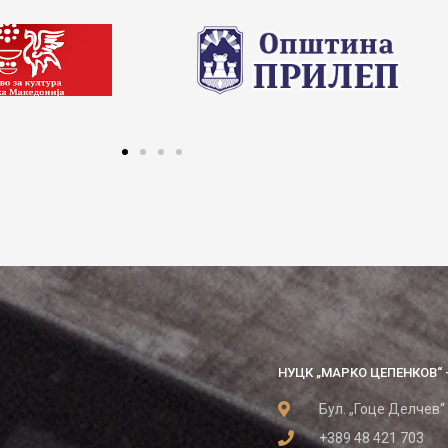
НУЦК „МАРКО ЦЕПЕНКОВ“ 
Бул. „Гоце Делчев“
+389 48 421 703