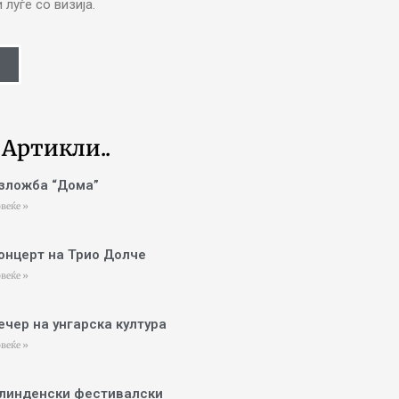
луѓе со визија.
 Артикли..
зложба “Дома”
веќе »
онцерт на Трио Долче
веќе »
ечер на унгарска култура
веќе »
линденски фестивалски