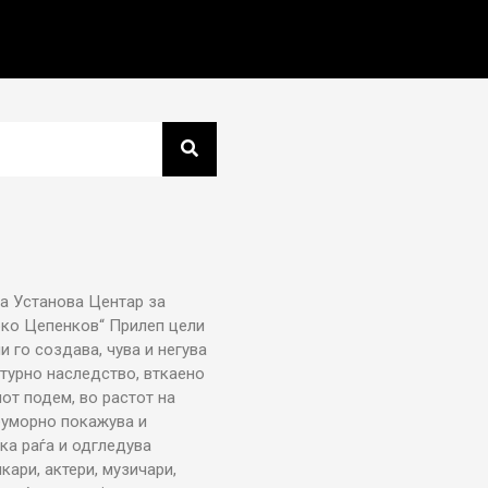
а Установа Центар за
рко Цепенков“ Прилеп цели
ни го создава, чува и негува
турно наследство, вткаено
от подем, во растот на
еуморно покажува и
ка раѓа и одгледува
икари, актери, музичари,