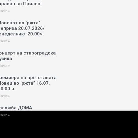
араван во Прилеп!
веќе »
Ловецот во ‘ржта”
реприза 20.07.2026/
онеделник/-20.00ч.
веќе »
онцерт на староградска
узика
веќе »
ремиера на претставата
Ловец во ‘ржта” 16.07.
20.00 ч.
веќе »
зложба ДОМА
веќе »