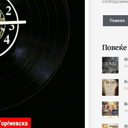
слободоумни 
Повеќе..
Повеќе
И
По
К
По
В
По
И