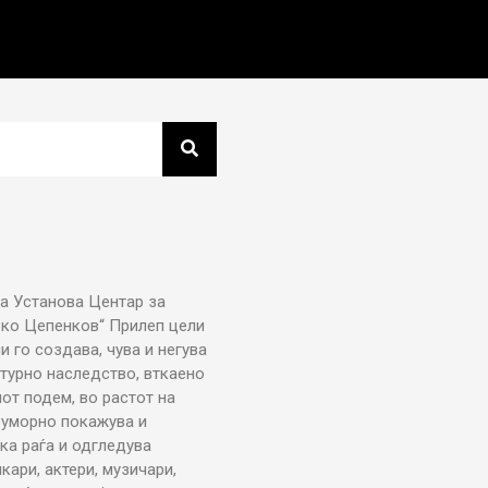
а Установа Центар за
рко Цепенков“ Прилеп цели
ни го создава, чува и негува
турно наследство, вткаено
от подем, во растот на
еуморно покажува и
ка раѓа и одгледува
икари, актери, музичари,