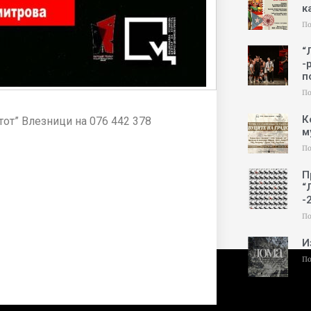
к
По
“
-
п
По
К
атот” Влезници на 076 442 378
м
По
П
“
-
По
И
По