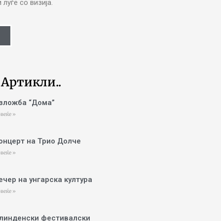
луѓе со визија.
 Артикли..
зложба “Дома”
веќе »
онцерт на Трио Долче
веќе »
ечер на унгарска култура
веќе »
линденски фестивалски