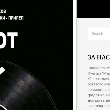
ЗА НАС
Националнат
Култура “Ма
40 – ет годи
богатото кул
во сопствени
градот кој н
докажува де
писатели, сл