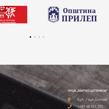
НУЦК „МАРКО ЦЕПЕНКОВ“ 
Бул. „Гоце Делчев“
+389 48 421 703