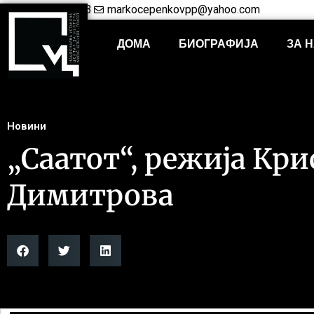
+38948421703
markocepenkovpp@yahoo.com
ДОМА
БИОГРАФИЈА
ЗА 
Новини
„Саатот“, режија Кр
Димитрова