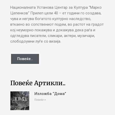
Националната Установа Центар за Култура “Марко
Цепенков“ Прилеп цели 40 – ет години го создава,
чува и негува богатото културно наследство,
вткаено во сопствениот подем, во растот на градот
кој неуморно покажува и докажува дека раѓа и
одгледува писатели, сликари, актери, музичари,
слободоумни луѓе со визија.
Повеќе..
Повеќе Артикли..
Изложба “Дома”
Повеќе »