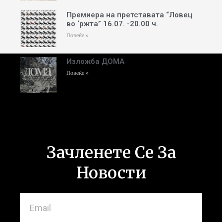
Премиера на претставата “Ловец
во ‘ржта” 16.07. -20.00 ч.
Повеќе »
Изложба ДОМА
Повеќе »
Зачленете Се За
Новости