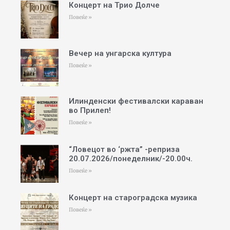
Концерт на Трио Долче
Повеќе »
Вечер на унгарска култура
Повеќе »
Илинденски фестивалски караван
во Прилеп!
Повеќе »
“Ловецот во ‘ржта” -реприза
20.07.2026/понеделник/-20.00ч.
Повеќе »
Концерт на староградска музика
Повеќе »