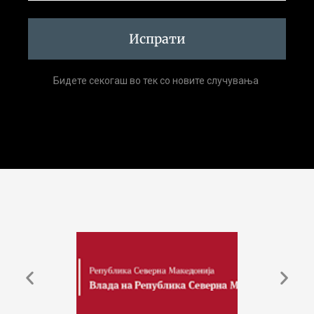
Испрати
Бидете секогаш во тек со новите случувања