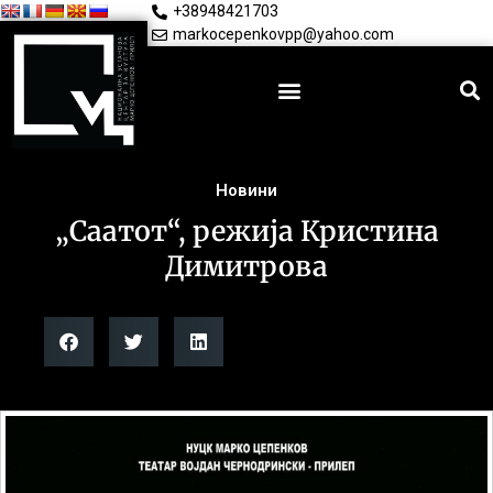
+38948421703
markocepenkovpp@yahoo.com
Новини
„Саатот“, режија Кристина
Димитрова