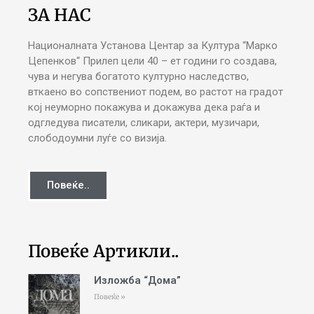
ЗА НАС
Националната Установа Центар за Култура “Марко
Цепенков“ Прилеп цели 40 – ет години го создава,
чува и негува богатото културно наследство,
вткаено во сопствениот подем, во растот на градот
кој неуморно покажува и докажува дека раѓа и
одгледува писатели, сликари, актери, музичари,
слободоумни луѓе со визија.
Повеќе..
Повеќе Артикли..
Изложба “Дома”
Повеќе »