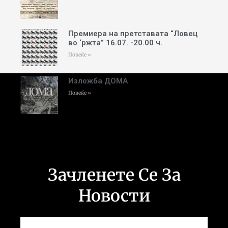
Премиера на претставата “Ловец
во ‘ржта” 16.07. -20.00 ч.
Повеќе »
Изложба ДОМА
Повеќе »
Зачленете Се За
Новости