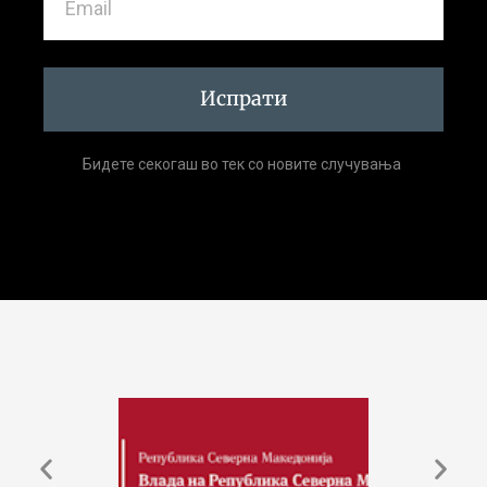
Испрати
Бидете секогаш во тек со новите случувања