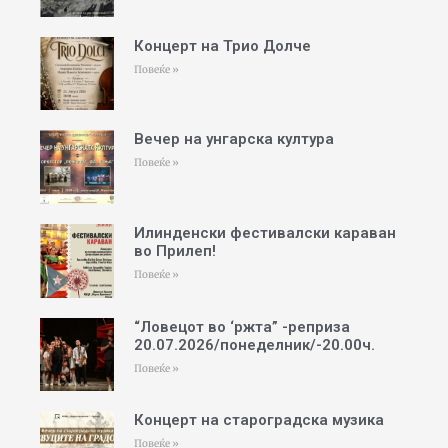
Концерт на Трио Долче
Повеќе »
Вечер на унгарска култура
Повеќе »
Илинденски фестивалски караван
во Прилеп!
Повеќе »
“Ловецот во ‘ржта” -реприза
20.07.2026/понеделник/-20.00ч.
Повеќе »
Концерт на староградска музика
Повеќе »