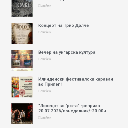
Повеќе »
Концерт на Трио Долче
Повеќе »
Вечер на унгарска култура
Повеќе »
Илинденски фестивалски караван
во Прилеп!
Повеќе »
“Ловецот во ‘ржта” -реприза
20.07.2026/понеделник/-20.00ч.
Повеќе »