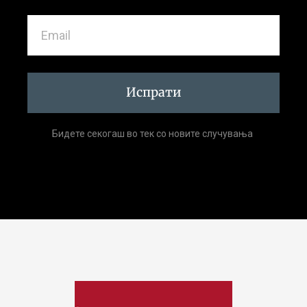
Испрати
Бидете секогаш во тек со новите случувања