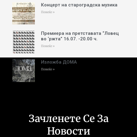
Концерт на староградска музика
Повеќе »
Премиера на претставата “Ловец
во ‘ржта” 16.07. -20.00 ч.
Повеќе »
Изложба ДОМА
Повеќе »
Зачленете Се За
Новости