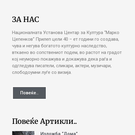
ЗА НАС
Националната Установа Центар за Култура “Марко
Цепенков“ Прилеп цели 40 – ет години го создава,
чува и негува богатото културно наследство,
вткаено во сопствениот подем, во растот на градот
кој неуморно покажува и докажува дека раѓа и
одгледува писатели, сликари, актери, музичари,
слободоумни луѓе со визија.
Повеќе..
Повеќе Артикли..
Изложба “Дома”