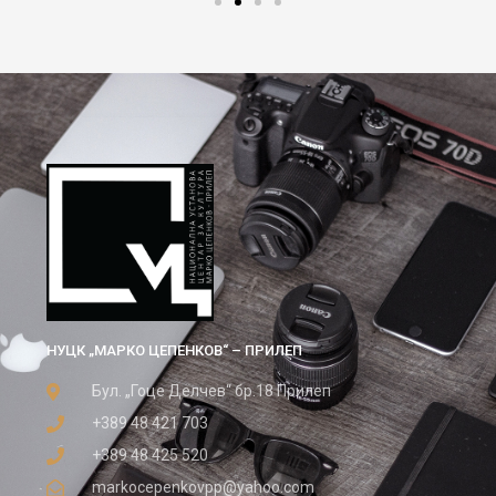
НУЦК „МАРКО ЦЕПЕНКОВ“ – ПРИЛЕП
Бул. „Гоце Делчев“ бр.18 Прилеп
+389 48 421 703
+389 48 425 520
markocepenkovpp@yahoo.com