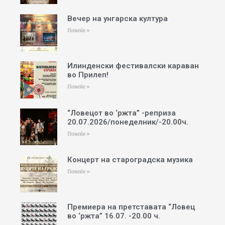
Вечер на унгарска култура
Повеќе »
Илинденски фестивалски караван
во Прилеп!
Повеќе »
“Ловецот во ‘ржта” -реприза
20.07.2026/понеделник/-20.00ч.
Повеќе »
Концерт на староградска музика
Повеќе »
Премиера на претставата “Ловец
во ‘ржта” 16.07. -20.00 ч.