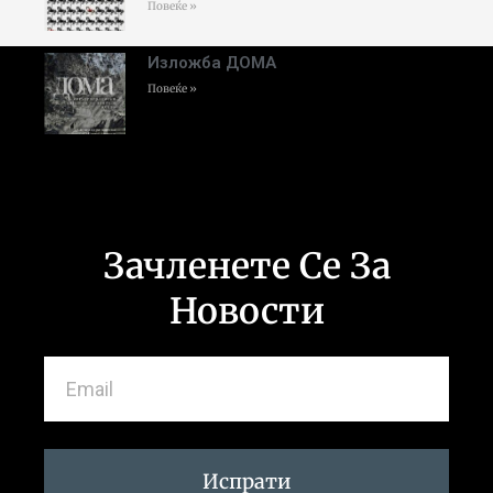
Повеќе »
Изложба ДОМА
Повеќе »
Зачленете Се За
Новости
Испрати