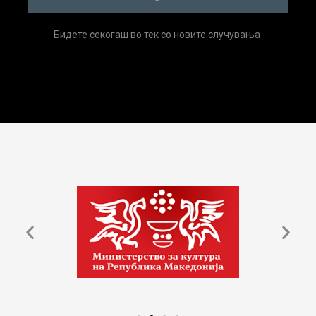
Бидете секогаш во тек со новите случувања