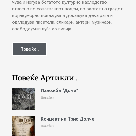
чува и негува богатото културно наследство,
вткаено во сопствениот подем, во растот на градот
кој неуморно покажува и докажува дека раѓа и
одгледува писатели, сликари, актери, музичари,
слободоумни луѓе со визија.
Повеќе..
Повеќе Артикли..
Изложба “Дома”
Повеќе »
Концерт на Трио Долче
Повеќе »