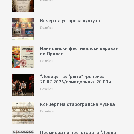
Вечер на унгарска култура
Повеќе »
Илинденски фестивалски караван
во Прилеп!
Повеќе »
“Ловецот во ‘ржта” -реприза
20.07.2026/понеделник/-20.00ч.
Повеќе »
Концерт на староградска музика
Повеќе »
Премиера на претставата “Ловец