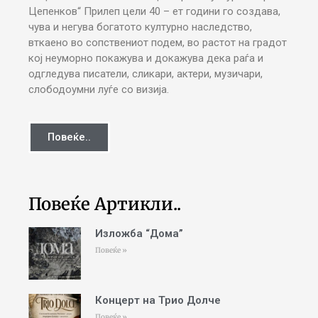
Цепенков“ Прилеп цели 40 – ет години го создава,
чува и негува богатото културно наследство,
вткаено во сопствениот подем, во растот на градот
кој неуморно покажува и докажува дека раѓа и
одгледува писатели, сликари, актери, музичари,
слободоумни луѓе со визија.
Повеќе..
Повеќе Артикли..
Изложба “Дома”
Повеќе »
Концерт на Трио Долче
Повеќе »