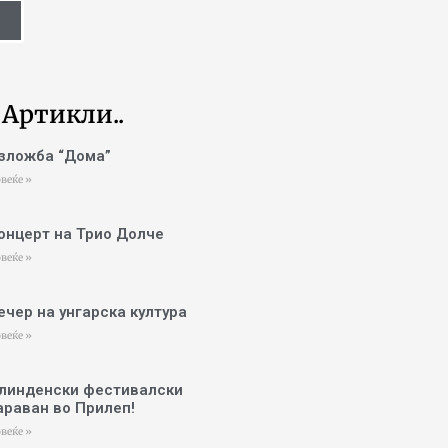
 Артикли..
зложба “Дома”
веќе »
онцерт на Трио Долче
веќе »
ечер на унгарска култура
веќе »
линденски фестивалски
араван во Прилеп!
веќе »