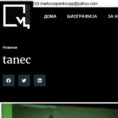
+38948421703
markocepenkovpp@yahoo.com
ДОМА
БИОГРАФИЈА
ЗА 
Новини
tanec