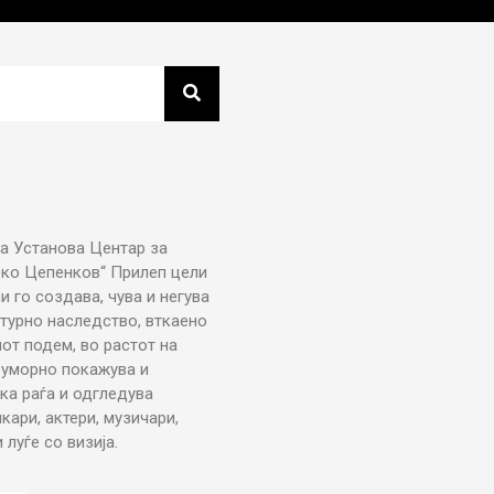
а Установа Центар за
рко Цепенков“ Прилеп цели
ни го создава, чува и негува
турно наследство, вткаено
от подем, во растот на
еуморно покажува и
ка раѓа и одгледува
икари, актери, музичари,
луѓе со визија.