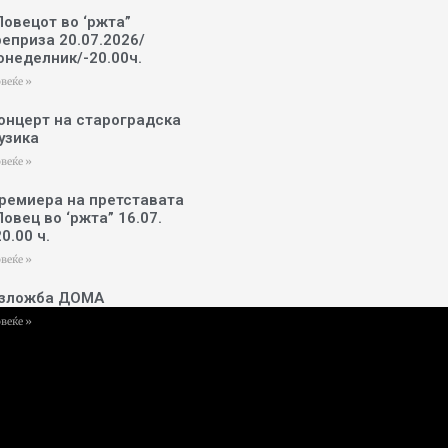
Ловецот во ‘ржта”
реприза 20.07.2026/
онеделник/-20.00ч.
веќе »
онцерт на староградска
узика
веќе »
ремиера на претставата
Ловец во ‘ржта” 16.07.
20.00 ч.
веќе »
зложба ДОМА
веќе »