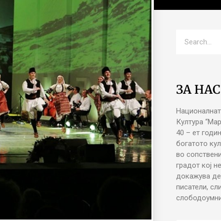
ЗА НАС
Националнат
Култура “Ма
40 – ет годи
богатото кул
во сопствени
градот кој н
докажува де
писатели, сл
слободоумни 