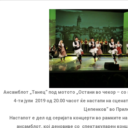
Ансамблот „Танец“ под мотото „Остани во чекор – со
4-ти јули
2019
од 20.00 часот ќе настапи на сцена
Цепенков“ во Прил
Настапот е дел од серијата концерти во рамките на 
ансамблот
,
кој деновиве со спектакуларен конц