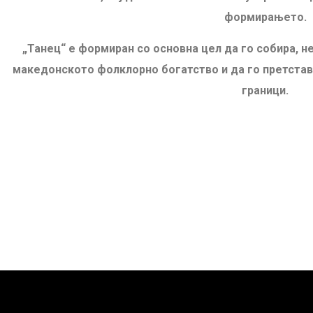
формирањето.
„Танец“ е формиран со основна цел да го собира, н
македонското фолклорно богатство и да го претставу
граници.