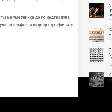
“
-
п
егува и уметнички да го надградува
По
ва во земјата и надвор од нејзините
К
м
По
П
“
-
По
И
По