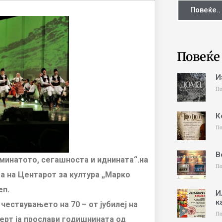
Повеќе..
Повеќе
И
По
К
По
В
 минатото, сегашноста и иднината“.на
По
та на Центарот за култура „Марко
еп.
И
к
чествувањето на 70 – от јубилеј на
По
ерт ја прослави годишнината од