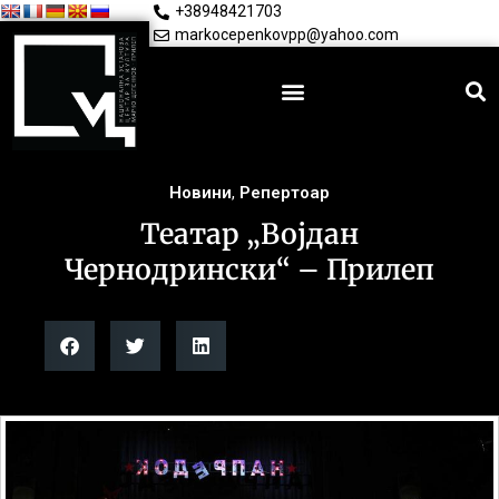
+38948421703
markocepenkovpp@yahoo.com
Новини
,
Репертоар
Театар „Војдан
Чернодрински“ – Прилеп