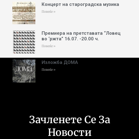
Концерт на староградска музика
Повеќе »
Премиера на претставата “Ловец
во ‘ржта” 16.07. -20.00 ч.
Повеќе »
Изложба ДОМА
Повеќе »
Зачленете Се За
Новости