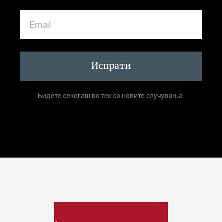
Испрати
Бидете секогаш во тек со новите случувања