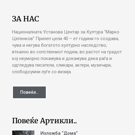
ЗА НАС
Националната Установа Центар за Култура “Марко
Цепенков“ Прилеп цели 40 – ет години го создава,
чува и негува богатото културно наследство,
вткаено во сопствениот подем, во растот на градот
кој неуморно покажува и докажува дека раѓа и
одгледува писатели, сликари, актери, музичари,
слободоумни луѓе со визија.
Повеќе..
Повеќе Артикли..
Изложба “Дома”