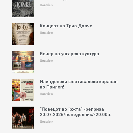
Повеќе »
Концерт на Трио Долче
Повеќе »
Вечер на унгарска култура
Повеќе »
Илинденски фестивалски караван
во Прилеп!
Повеќе »
“Ловецот во ‘ржта” -реприза
20.07.2026/понеделник/-20.00ч.
Повеќе »