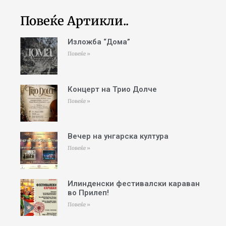
Повеќе Артикли..
Изложба “Дома”
Повеќе »
Концерт на Трио Долче
Повеќе »
Вечер на унгарска култура
Повеќе »
Илинденски фестивалски караван
во Прилеп!
Повеќе »