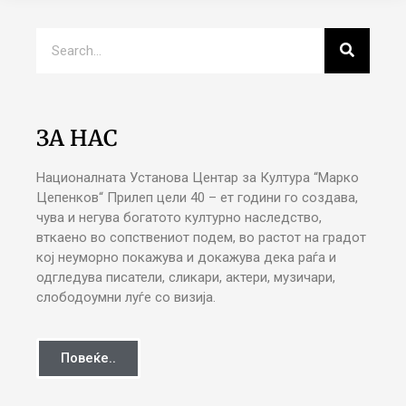
ЗА НАС
Националната Установа Центар за Култура “Марко
Цепенков“ Прилеп цели 40 – ет години го создава,
чува и негува богатото културно наследство,
вткаено во сопствениот подем, во растот на градот
кој неуморно покажува и докажува дека раѓа и
одгледува писатели, сликари, актери, музичари,
слободоумни луѓе со визија.
Повеќе..