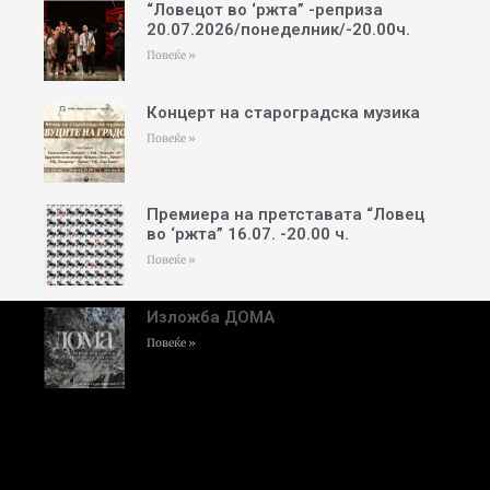
“Ловецот во ‘ржта” -реприза
20.07.2026/понеделник/-20.00ч.
Повеќе »
Концерт на староградска музика
Повеќе »
Премиера на претставата “Ловец
во ‘ржта” 16.07. -20.00 ч.
Повеќе »
Изложба ДОМА
Повеќе »