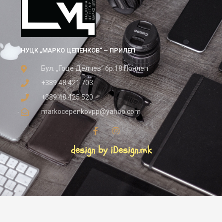
НУЦК „МАРКО ЦЕПЕНКОВ“ – ПРИЛЕП
Бул. „Гоце Делчев“ бр.18 Прилеп
+389 48 421 703
+389 48 425 520
markocepenkovpp@yahoo.com
design by iDesign.mk