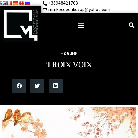
+38948421703
markocepenkovpp@yahoo.com
Новини
TROIX VOIX