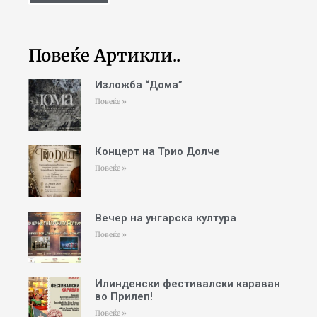
Повеќе Артикли..
Изложба “Дома”
Повеќе »
Концерт на Трио Долче
Повеќе »
Вечер на унгарска култура
Повеќе »
Илинденски фестивалски караван
во Прилеп!
Повеќе »