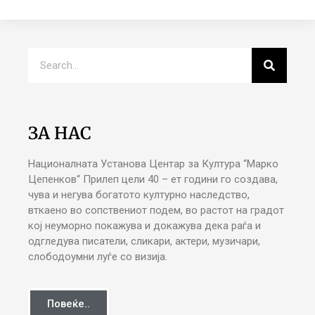
ЗА НАС
Националната Установа Центар за Култура “Марко
Цепенков“ Прилеп цели 40 – ет години го создава,
чува и негува богатото културно наследство,
вткаено во сопствениот подем, во растот на градот
кој неуморно покажува и докажува дека раѓа и
одгледува писатели, сликари, актери, музичари,
слободоумни луѓе со визија.
Повеќе..