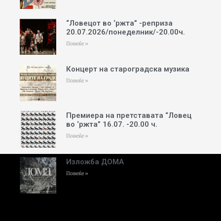
“Ловецот во ‘ржта” -реприза
20.07.2026/понеделник/-20.00ч.
Повеќе »
Концерт на староградска музика
Повеќе »
Премиера на претставата “Ловец
во ‘ржта” 16.07. -20.00 ч.
Повеќе »
Изложба ДОМА
Повеќе »