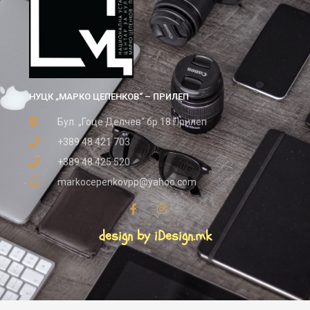
НУЦК „МАРКО ЦЕПЕНКОВ“ – ПРИЛЕП
Бул. „Гоце Делчев“ бр.18 Прилеп
+389 48 421 703
+389 48 425 520
markocepenkovpp@yahoo.com
design by iDesign.mk