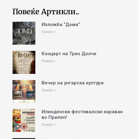
Повеќе Артикли..
Изложба “Дома”
Повеќе »
Концерт на Трио Долче
Повеќе »
Вечер на унгарска култура
Повеќе »
Илинденски фестивалски караван
во Прилеп!
Повеќе »