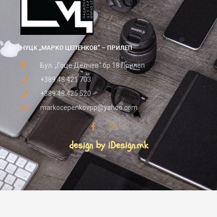
НУЦК „МАРКО ЦЕПЕНКОВ“ – ПРИЛЕП
Бул. „Гоце Делчев“ бр.18 Прилеп
+389 48 421 703
+389 48 425 520
markocepenkovpp@yahoo.com
design by iDesign.mk