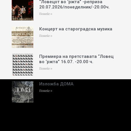
“Ловецот во ‘ржта” -реприза
20.07.2026/понеделник/-20.00ч.
Повеќе »
Концерт на староградска музика
Повеќе »
Премиера на претставата “Ловец
во ‘ржта” 16.07. -20.00 ч.
Повеќе »
Изложба ДОМА
Повеќе »