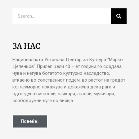
ЗА НАС
Националната Установа Центар за Култура “Марко
Цепенков“ Прилеп цели 40 – ет години го создава,
чува и негува богатото културно наследство,
вткаено во сопствениот подем, во растот на градот
кој неуморно покажува и докажува дека раѓа и
одгледува писатели, сликари, актери, музичари,
слободоумни луѓе со визија.
Повеќе..