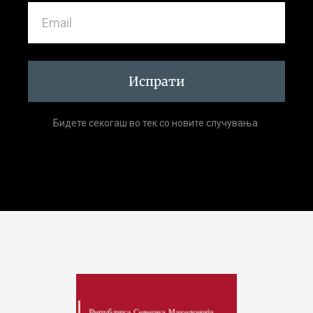
Испрати
Бидете секогаш во тек со новите случувања