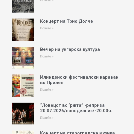
Повеќе »
Концерт на Трио Долче
Повеќе »
Вечер на унгарска култура
Повеќе »
Илинденски фестивалски караван
во Прилеп!
Повеќе »
“Ловецот во ‘ржта” -реприза
20.07.2026/понеделник/-20.00ч.
Повеќе »
Концерт на староградска музика