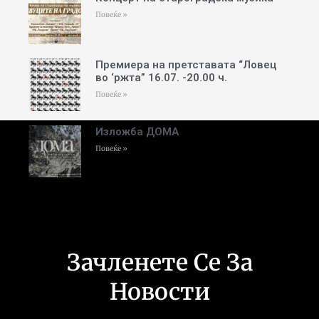
Повеќе »
Премиера на претставата “Ловец
во ‘ржта” 16.07. -20.00 ч.
Повеќе »
Изложба ДОМА
Повеќе »
Зачленете Се За
Новости