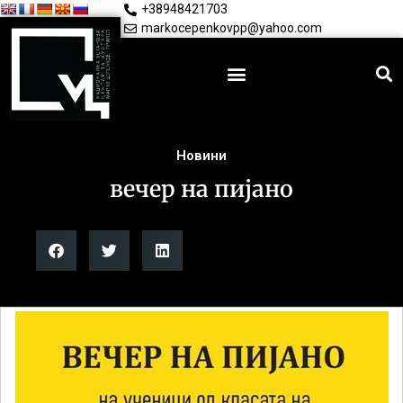
+38948421703
markocepenkovpp@yahoo.com
Новини
вечер на пијано