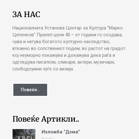
ЗА НАС
Националната Установа Центар за Култура “Марко
Цепенков“ Прилеп цели 40 – ет години го создава,
чува и негува богатото културно наследство,
вткаено во сопствениот подем, во растот на градот
кој неуморно покажува и докажува дека раѓа и
одгледува писатели, сликари, актери, музичари,
слободоумни луѓе со визија.
Повеќе..
Повеќе Артикли..
Изложба “Дома”