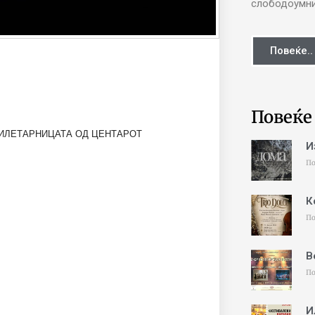
слободоумни 
Повеќе..
Повеќе
БИЛЕТАРНИЦАТА ОД ЦЕНТАРОТ
И
По
К
По
В
По
И