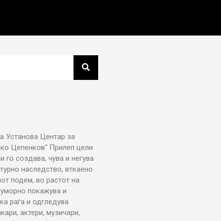
а Установа Центар за
рко Цепенков“ Прилеп цели
ни го создава, чува и негува
турно наследство, вткаено
от подем, во растот на
еуморно покажува и
ка раѓа и одгледува
икари, актери, музичари,