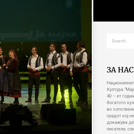
ЗА НАС
Националнат
Култура “Ма
40 – ет годи
богатото кул
во сопствени
градот кој н
докажува де
писатели, сл