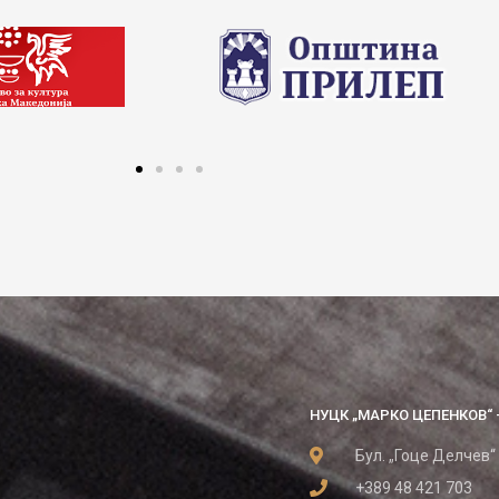
НУЦК „МАРКО ЦЕПЕНКОВ“ 
Бул. „Гоце Делчев“
+389 48 421 703