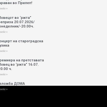
араван во Прилеп!
веќе »
Ловецот во ‘ржта”
реприза 20.07.2026/
онеделник/-20.00ч.
веќе »
онцерт на староградска
узика
веќе »
ремиера на претставата
Ловец во ‘ржта” 16.07.
20.00 ч.
веќе »
зложба ДОМА
веќе »