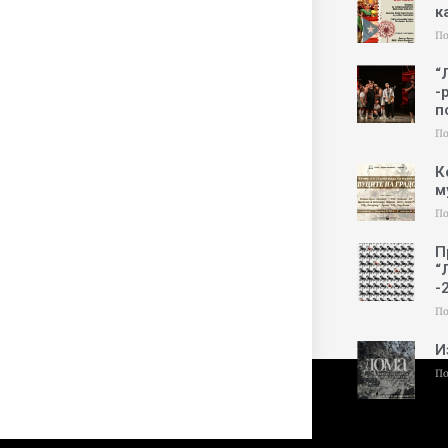
к
По
“
-
п
По
К
м
По
П
“
-
По
И
По