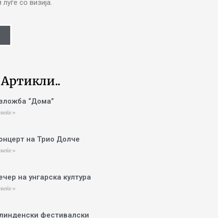
луѓе со визија.
 Артикли..
зложба “Дома”
веќе »
онцерт на Трио Долче
веќе »
ечер на унгарска култура
веќе »
линденски фестивалски