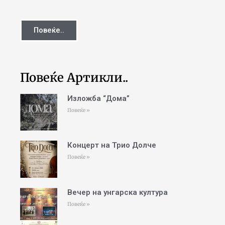
Повеќе..
Повеќе Артикли..
Изложба “Дома”
Повеќе »
Концерт на Трио Долче
Повеќе »
Вечер на унгарска култура
Повеќе »