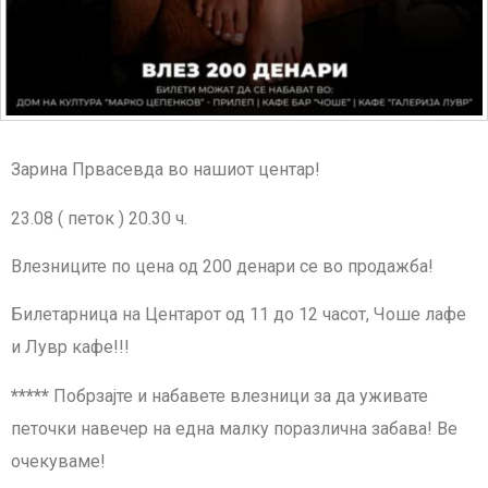
Зарина Првасевда во нашиот центар!
23.08 ( петок ) 20.30 ч.
Влезниците по цена од 200 денари се во продажба!
Билетарница на Центарот од 11 до 12 часот, Чоше лафе
и Лувр кафе!!!
*****
Побрзајте и набавете влезници за да уживате
петочки навечер на една малку поразлична забава! Ве
очекуваме!