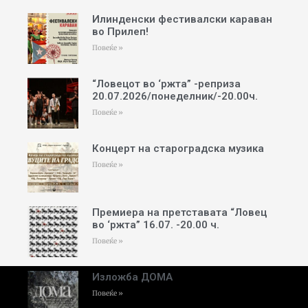
Илинденски фестивалски караван
во Прилеп!
Повеќе »
“Ловецот во ‘ржта” -реприза
20.07.2026/понеделник/-20.00ч.
Повеќе »
Концерт на староградска музика
Повеќе »
Премиера на претставата “Ловец
во ‘ржта” 16.07. -20.00 ч.
Повеќе »
Изложба ДОМА
Повеќе »