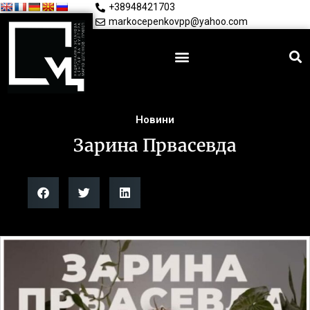
+38948421703
markocepenkovpp@yahoo.com
Новини
Зарина Првасевда