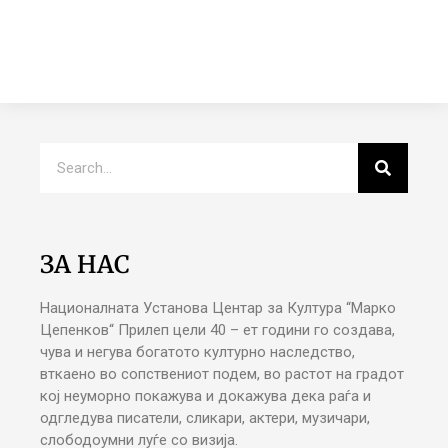
ЗА НАС
Националната Установа Центар за Култура “Марко
Цепенков“ Прилеп цели 40 – ет години го создава,
чува и негува богатото културно наследство,
вткаено во сопствениот подем, во растот на градот
кој неуморно покажува и докажува дека раѓа и
одгледува писатели, сликари, актери, музичари,
слободоумни луѓе со визија.