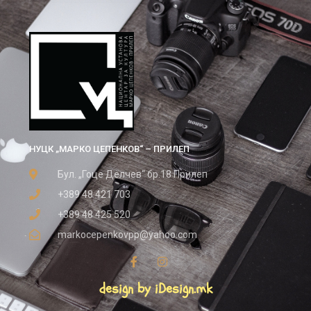
НУЦК „МАРКО ЦЕПЕНКОВ“ – ПРИЛЕП
Бул. „Гоце Делчев“ бр.18 Прилеп
+389 48 421 703
+389 48 425 520
markocepenkovpp@yahoo.com
design by iDesign.mk