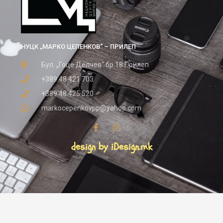
НУЦК „МАРКО ЦЕПЕНКОВ“ – ПРИЛЕП
Бул. „Гоце Делчев“ бр.18 Прилеп
+389 48 421 703
+389 48 425 520
markocepenkovpp@yahoo.com
design by iDesign.mk