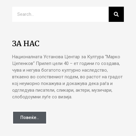
ЗА НАС
Националната Установа Центар за Култура “Марко
Цепенков“ Прилеп цели 40 – ет години го создава,
чува и негува богатото културно наследство,
вткаено во сопствениот подем, во растот на градот
кој неуморно покажува и докажува дека раѓа и
одгледува писатели, сликари, актери, музичари,
слободоумни луѓе со визија.
Повеќе..