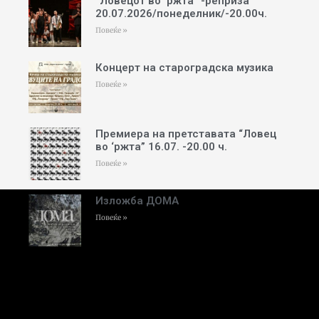
“Ловецот во ‘ржта” -реприза
20.07.2026/понеделник/-20.00ч.
Повеќе »
Концерт на староградска музика
Повеќе »
Премиера на претставата “Ловец
во ‘ржта” 16.07. -20.00 ч.
Повеќе »
Изложба ДОМА
Повеќе »