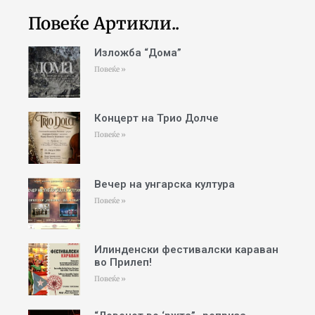
Повеќе Артикли..
Изложба “Дома”
Повеќе »
Концерт на Трио Долче
Повеќе »
Вечер на унгарска култура
Повеќе »
Илинденски фестивалски караван
во Прилеп!
Повеќе »