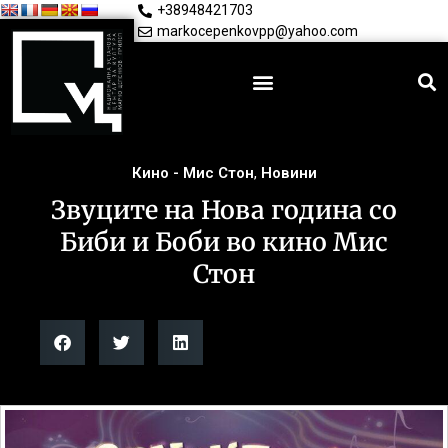
+38948421703
markocepenkovpp@yahoo.com
Кино - Мис Стон
,
Новини
Звуците на Нова година со
Биби и Боби во кино Мис
Стон