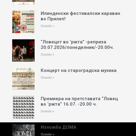
Илинденски фестивалски караван
во Прилеп!
Повеќе »
“Ловецот во ‘ржта” -реприза
20.07.2026/понеделник/-20.00ч.
Повеќе »
Концерт на староградска музика
Повеќе »
Премиера на претставата “Ловец
во ‘ржта” 16.07. -20.00 ч.
Повеќе »
Изложба ДОМА
Повеќе »