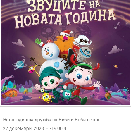
Новогодишна дружба со Биби и Боби петок
22.декември. 2023 – -19.00 ч.