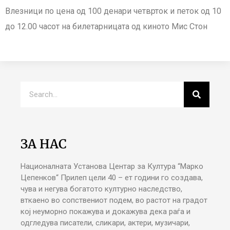
Влезници по цена од 100 денари четврток и петок од 10
до 12.00 часот на билетарницата од киното Мис Стон
ЗА НАС
Националната Установа Центар за Култура “Марко
Цепенков“ Прилеп цели 40 – ет години го создава,
чува и негува богатото културно наследство,
вткаено во сопствениот подем, во растот на градот
кој неуморно покажува и докажува дека раѓа и
одгледува писатели, сликари, актери, музичари,