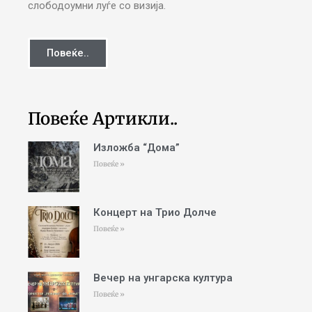
слободоумни луѓе со визија.
Повеќе..
Повеќе Артикли..
Изложба “Дома”
Повеќе »
Концерт на Трио Долче
Повеќе »
Вечер на унгарска култура
Повеќе »