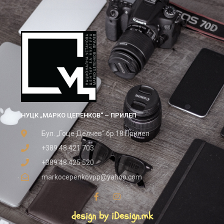
НУЦК „МАРКО ЦЕПЕНКОВ“ – ПРИЛЕП
Бул. „Гоце Делчев“ бр.18 Прилеп
+389 48 421 703
+389 48 425 520
markocepenkovpp@yahoo.com
design by iDesign.mk