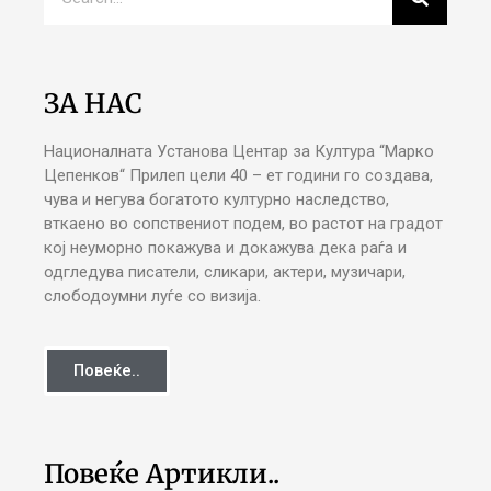
ЗА НАС
Националната Установа Центар за Култура “Марко
Цепенков“ Прилеп цели 40 – ет години го создава,
чува и негува богатото културно наследство,
вткаено во сопствениот подем, во растот на градот
кој неуморно покажува и докажува дека раѓа и
одгледува писатели, сликари, актери, музичари,
слободоумни луѓе со визија.
Повеќе..
Повеќе Артикли..