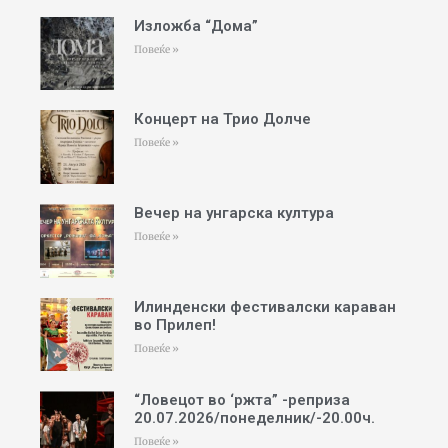
Изложба “Дома”
Повеќе »
Концерт на Трио Долче
Повеќе »
Вечер на унгарска култура
Повеќе »
Илинденски фестивалски караван
во Прилеп!
Повеќе »
“Ловецот во ‘ржта” -реприза
20.07.2026/понеделник/-20.00ч.
Повеќе »