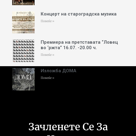
Концерт на староградска музика
Повеќе »
Премиера на претставата “Ловец
во ‘ржта” 16.07. -20.00 ч.
Повеќе »
Изложба ДОМА
Повеќе »
Зачленете Се За