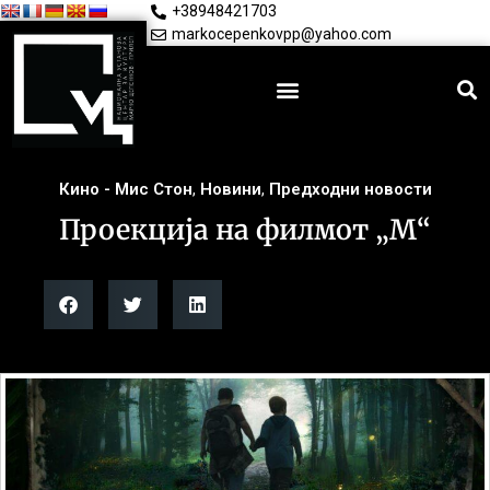
+38948421703
markocepenkovpp@yahoo.com
Кино - Мис Стон
,
Новини
,
Предходни новости
Проекција на филмот „М“