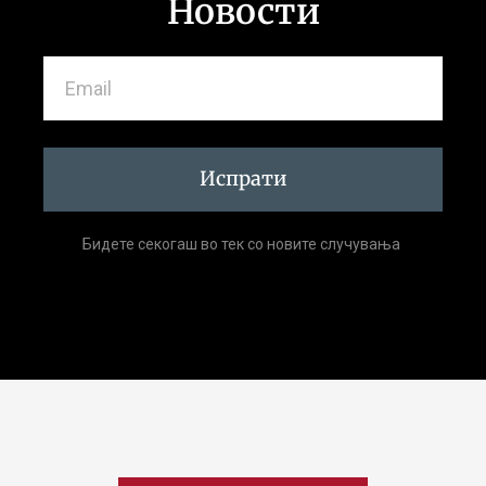
Новости
Испрати
Бидете секогаш во тек со новите случувања