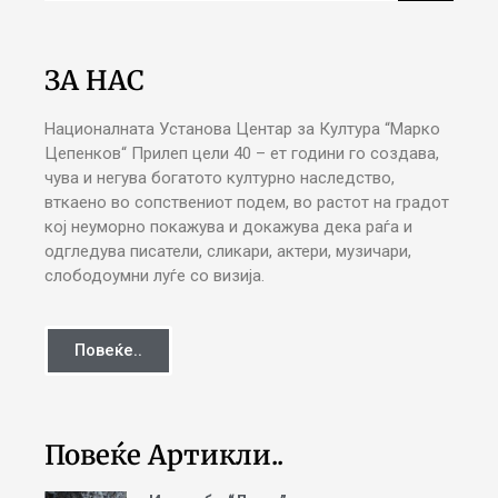
ЗА НАС
Националната Установа Центар за Култура “Марко
Цепенков“ Прилеп цели 40 – ет години го создава,
чува и негува богатото културно наследство,
вткаено во сопствениот подем, во растот на градот
кој неуморно покажува и докажува дека раѓа и
одгледува писатели, сликари, актери, музичари,
слободоумни луѓе со визија.
Повеќе..
Повеќе Артикли..