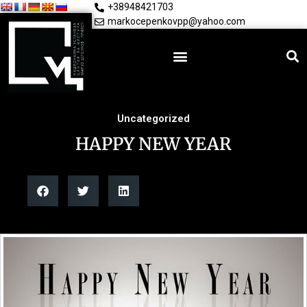
+38948421703
markocepenkovpp@yahoo.com
Uncategorized
HAPPY NEW YEAR