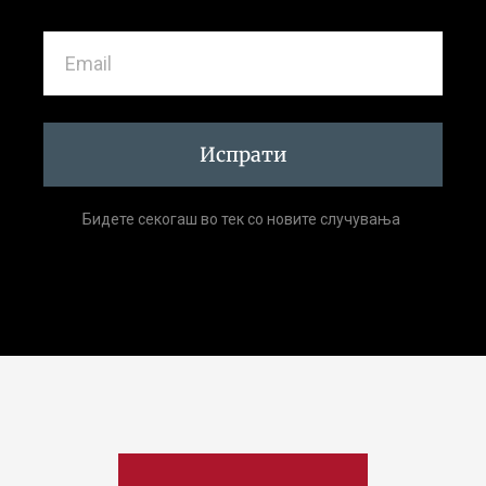
Испрати
Бидете секогаш во тек со новите случувања