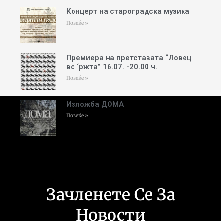
Концерт на староградска музика
Повеќе »
Премиера на претставата “Ловец
во ‘ржта” 16.07. -20.00 ч.
Повеќе »
Изложба ДОМА
Повеќе »
Зачленете Се За
Новости