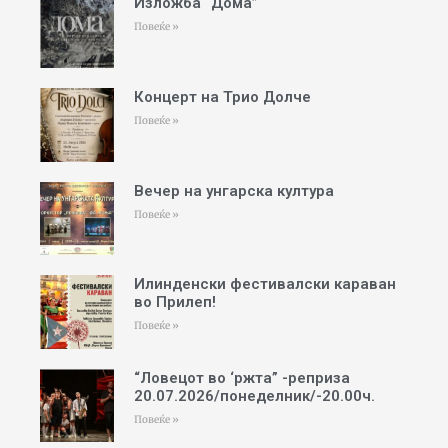
Изложба “Дома”
Повеќе »
Концерт на Трио Долче
Повеќе »
Вечер на унгарска култура
Повеќе »
Илинденски фестивалски караван
во Прилеп!
Повеќе »
“Ловецот во ‘ржта” -реприза
20.07.2026/понеделник/-20.00ч.
Повеќе »