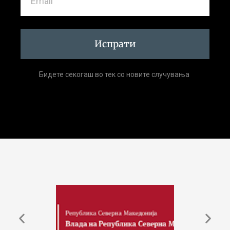
Испрати
Бидете секогаш во тек со новите случувања