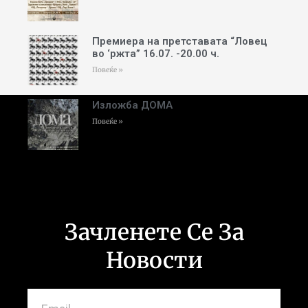
Премиера на претставата “Ловец
во ‘ржта” 16.07. -20.00 ч.
Повеќе »
Изложба ДОМА
Повеќе »
Зачленете Се За
Новости