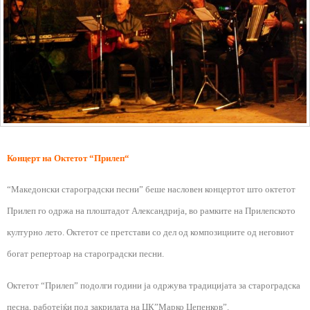
Концерт на Октетот
“
Прилеп
“
“Македонски староградски песни” беше насловен концертот што октетот
Прилеп го одржа на плоштадот Александрија, во рамките на Прилепското
културно лето. Октетот се претстави со дел од композициите од неговиот
богат репертоар на староградски песни.
Октетот “Прилеп” подолги години ја одржува традицијата за староградска
песна, работејќи под закрилата на ЦК”Марко Цепенков”.