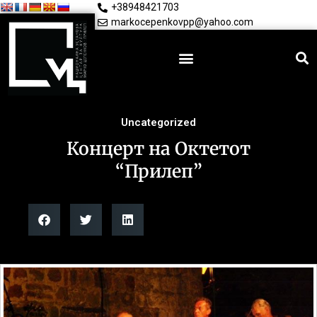
+38948421703
markocepenkovpp@yahoo.com
Uncategorized
Концерт на Октетот
“Прилеп”