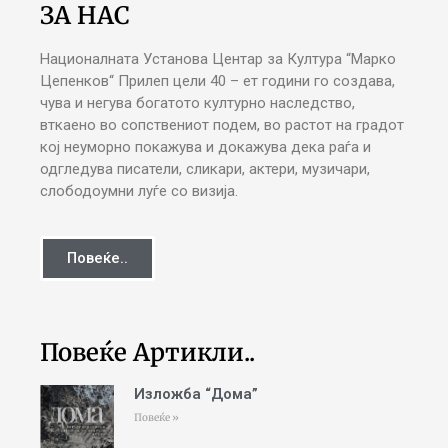
ЗА НАС
Националната Установа Центар за Култура “Марко
Цепенков“ Прилеп цели 40 – ет години го создава,
чува и негува богатото културно наследство,
вткаено во сопствениот подем, во растот на градот
кој неуморно покажува и докажува дека раѓа и
одгледува писатели, сликари, актери, музичари,
слободоумни луѓе со визија.
Повеќе..
Повеќе Артикли..
Изложба “Дома”
Повеќе »