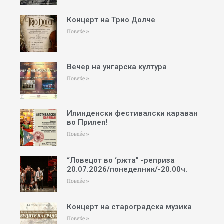
Концерт на Трио Долче
Повеќе »
Вечер на унгарска култура
Повеќе »
Илинденски фестивалски караван
во Прилеп!
Повеќе »
“Ловецот во ‘ржта” -реприза
20.07.2026/понеделник/-20.00ч.
Повеќе »
Концерт на староградска музика
Повеќе »