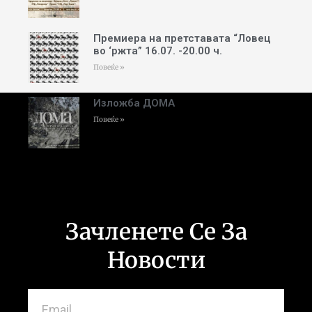
Премиера на претставата “Ловец
во ‘ржта” 16.07. -20.00 ч.
Повеќе »
Изложба ДОМА
Повеќе »
Зачленете Се За
Новости