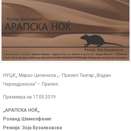
НУЦК„ Марко Цепенков „- Прилеп Театар „Војдан
Чернодрински“ – Прилеп
Премиера на 17.05.2019
„АРАПСКА НОЌ„
Роланд Шимелфениг
Режија: Зоја Бузалковска