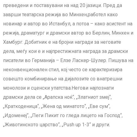
преведени и поставувани на над 20 јазици. Пред да
заврши театарска режија во Минхен,работел како
новинар и автор во Истанбул, а потоа – како асистент на
режија, драматург и драмски автор во Берлин, Минхен и
Хамбург. Добитник е на бројни награди за неговите
дела, меѓу кои е и најпрестижната награда за драмски
писатели во Германија – Елзе Ласкер-Шулер. Пишува на
неконвенционален стил, кој често се карактеризира
совешто комбинирање на дијалозите со внатрешни
монолози и сценски упатства.Негови најпознати
драмски дела се „Арапска ноќ“, „Златниот змеј“,
„Краткоденица“, „Жена од минатото“, „Еве сум“,
„Идоменеј“, „Пеги Пикит го гледа лицето на Господ“,
„Животинското царство“, „Push up 1-3“ и други.