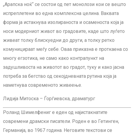
„Арапска ноќ“ се состои од пет монолози кои се вешто
испреплетени во една комплексна целина. Ваквата
форма ја истакнува изолираноста и осаменоста која ја
носи модерниот живот во градовите, каде што луѓето
живеат толку блискуедни до други, а толку ретко
комуницираат меѓу себе. Оваа приказна е проткаена со
многу егзотика, не само како контрапункт на
задушливоста на животот во градот, туку и како јасна
потреба за бегство од секојдневната рутина која ја
наметнува современото живеење.
Лидија Митоска – Ѓорѓиевска, драматург
Роланд Шимелфениг е еден од најистакнатите
современи драмски писатели. Роден е во Гетинген,
Германија, во 1967 година. Неговите текстови се