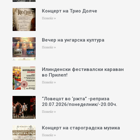
Концерт на Трио Долче
Повеќе »
Вечер на унгарска култура
Повеќе »
Илинденски фестивалски караван
во Прилеп!
Повеќе »
“Ловецот во ‘ржта” -реприза
20.07.2026/понеделник/-20.00ч.
Повеќе »
Концерт на староградска музика
Повеќе »