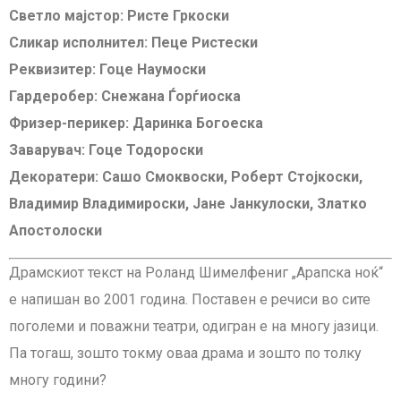
Светло мајстор: Ристе Гркоски
Сликар исполнител: Пеце Ристески
Реквизитер: Гоце Наумоски
Гардеробер: Снежана Ѓорѓиоска
Фризер-перикер: Даринка Богоеска
Заварувач: Гоце Тодороски
Декоратери: Сашо Смоквоски, Роберт Стојкоски,
Владимир Владимироски, Јане Јанкулоски, Златко
Апостолоски
Драмскиот текст на Роланд Шимелфениг „Арапска ноќ“
е напишан во 2001 година. Поставен е речиси во сите
поголеми и поважни театри, одигран е на многу јазици.
Па тогаш, зошто токму оваа драма и зошто по толку
многу години?