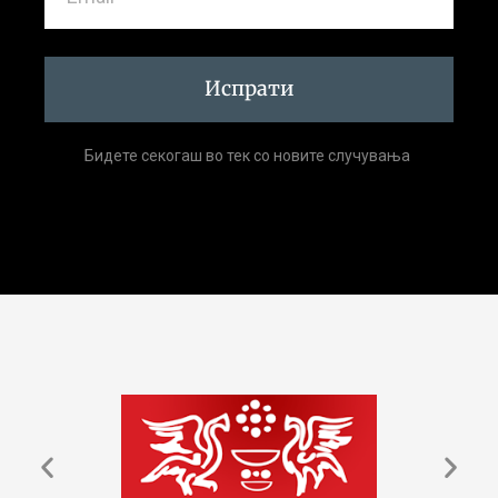
Испрати
Бидете секогаш во тек со новите случувања