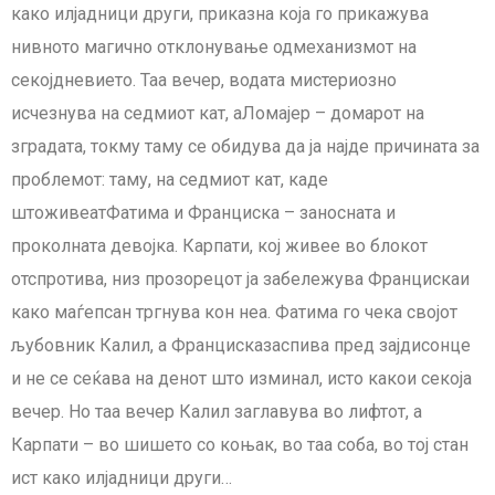
како илјадници други, приказна која го прикажува
нивното магично отклонување одмеханизмот на
секојдневието. Таа вечер, водата мистериозно
исчезнува на седмиот кат, aЛомајер – домарот на
зградата, токму таму се обидува да ја најде причината за
проблемот: таму, на седмиот кат, каде
штоживеатФатима и Франциска – заносната и
проколната девојка. Карпати, кој живее во блокот
отспротива, низ прозорецот ја забележува Францискаи
како маѓепсан тргнува кон неа. Фатима го чека својот
љубовник Калил, а Францисказаспива пред зајдисонце
и не се сеќава на денот што изминал, исто какои секоја
вечер. Но таа вечер Калил заглавува во лифтот, а
Карпати – во шишето со коњак, во таа соба, во тој стан
ист како илјадници други…