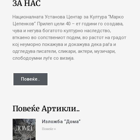
ЗА НАС
Националната Установа Центар за Култура “Марко
Цепенков“ Прилеп цели 40 – ет години го создава,
чува и негува богатото културно наследство,
вткаено во сопствениот подем, во растот на градот
кој неуморно покажува и докажува дека раѓа и
одгледува писатели, сликари, актери, музичари,
слободоумни луѓе со визија.
Повеќе..
Повеќе Артикли..
Изложба “Дома”
Повеќе »