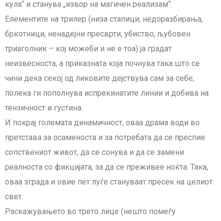
кула“ и станува „извор на магичен реализам“.
Елементите на трилер (низа стапици, недоразбирања,
бркотници, ненадејни пресврти, убиство, љубовен
триаголник – кој можеби и не е тоа) ја градат
неизвесноста, а приказната која почнува така што се
чини дека секој од ликовите дејствува сам за себе,
полека ги пополнува испрекинатите линии и добива на
тензичност и густина.
И покрај големата динамичност, оваа драма води во
претстава за осаменоста и за потребата да се преспие
сопствениот живот, да се сонува и да се замени
реалноста со фикцијата, за да се преживее ноќта. Така,
оваа зграда и овие пет луѓе стануваат пресек на целиот
свет.
Раскажувањето во трето лице (нешто помеѓу