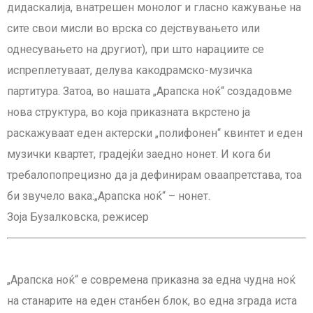
дидаскалија, внатрешен монолог и гласно кажување на
сите свои мисли во врска со дејствувањето или
однесувањето на другиот), при што нарациите се
испреплетуваат, делува какодрамско-музичка
партитура. Затоа, во нашата „Арапска ноќ“ создадовме
нова структура, во која приказната вкрстено ја
раскажуваат еден актерски „полифонен“ квинтет и еден
музички квартет, градејќи заедно нонет. И кога би
требалопопрецизно да ја дефинирам оваапретстава, тоа
би звучело вака:„Арапска ноќ“ – нонет.
Зоја Бузалковска, режисер
„Арапска ноќ“ е современа приказна за една чудна ноќ
на станарите на еден станбен блок, во една зграда иста