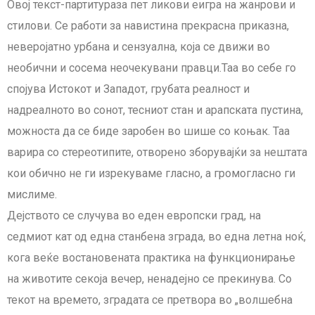
Овој текст-партитураза пет ликови еигра на жанрови и
стилови. Се работи за навистина прекрасна приказна,
неверојатно урбана и сензуална, која се движи во
необични и сосема неочекувани правци.Таа во себе го
спојува Истокот и Западот, грубата реалност и
надреалното во сонот, тесниот стан и арапската пустина,
можноста да се биде заробен во шише со коњак. Таа
варира со стереотипите, отворено зборувајќи за нештата
кои обично не ги изрекуваме гласно, а громогласно ги
мислиме.
Дејството се случува во еден европски град, на
седмиот кат од една станбена зграда, во една летна ноќ,
кога веќе востановената практика на функционирање
на животите секоја вечер, ненадејно се прекинува. Со
текот на времето, зградата се претвора во „волшебна