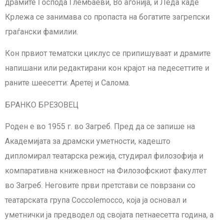
драмите Господа Глембаеви, Во агонија, и Леда каде
Крлежа се занимава со пропаста на богатите загрепски
граѓански фамилии.
Кон првиот тематски циклус се припишуваат и драмите
напишани или редактирани кон крајот на педесеттите и
раните шеесетти: Аретеј и Салома.
БРАНКО БРЕЗОВЕЦ
Роден е во 1955 г. во Загреб. Пред да се запише на
Академијата за драмски уметности, кадешто
дипломирал театарска режија, студирал филозофија и
компаративна книжевност на Филозофскиот факултет
во Загреб. Неговите први претстави се поврзани со
театарската група Coccolemocco, која ја основал и
уметнички ја предводел од својата петнаесетта година, а