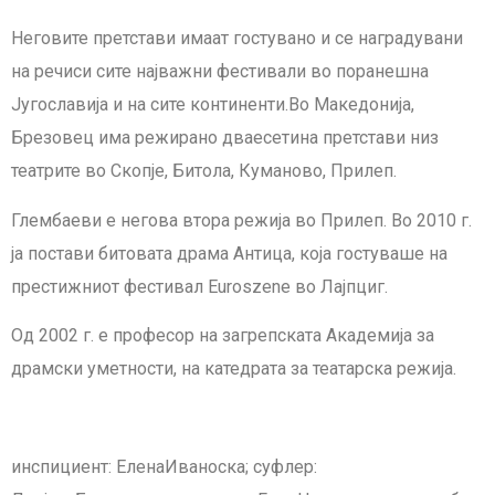
Неговите претстави имаат гостувано и се наградувани
на речиси сите најважни фестивали во поранешна
Југославија и на сите континенти.Во Македонија,
Брезовец има режирано дваесетина претстави низ
театрите во Скопје, Битола, Куманово, Прилеп.
Глембаеви е негова втора режија во Прилеп. Во 2010 г.
ја постави битовата драма Антица, која гостуваше на
престижниот фестивал Euroszene во Лајпциг.
Од 2002 г. е професор на загрепската Академија за
драмски уметности, на катедрата за театарска режија.
инспициент: ЕленаИваноска; суфлер: