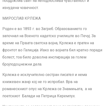
поодржлив свет на неподнослива чувственост и
изнудена човечност.
МИРОСЛАВ КРЛЕЖА
Роден е во 1893 г. во Загреб. Образованието го
започнал на Военото кадетско училиште во Печуј. За
време на Првата светска војна, Крлежа е пратен на
фронтот во Галиција. Иако во војната бил кратко поради
болест, тоа било доволна инспирација за голем
бројподоцнежни дела.
Крлежа е исклучително сестран писател и нема
книжевен жанр кој не го испробал. Врв на
романескниот опус на Крлежа се Знамињата, а на
поетскиот Балади на Петрица Керемпух.