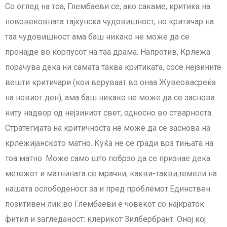
Со оглед на тоа, Глембаеви се, ако сакаме, критика на
нововековната тајкунска чудовишност, но критичар на
таа чудовишност ама баш никако не може да се
пронајде во корпусот на таа драма. Напротив, Крлежа
порачува дека ни самата таква критиката, сосе нејзините
вешти критичари (кои веруваат во онаа Жувеовасреќа
на новиот ден), ама баш никако не може да се заснова
ниту надвор од нејзиниот свет, односно во стварноста.
Стратегијата на критичноста не може да се заснова на
крлежијанското матно. Куќа не се гради врз тињата на
тоа матно. Може само што побрзо да се признае дека
метежот и матнината се мрачни, какви-такви,темели на
нашата ослободеност за и пред проблемот.Единствен
позитивен лик во Глембаеви е човекот со најкраток
фитил и загледаност: клерикот Зилбербрант. Оној кој