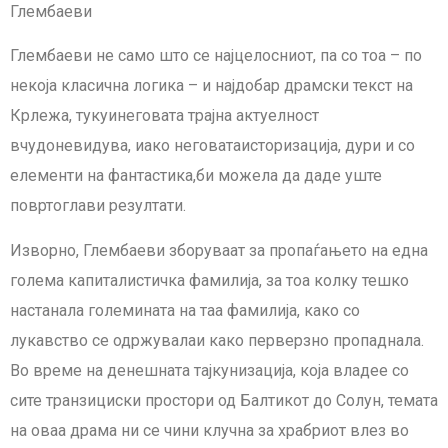
Глембаеви
Глембаеви не само што се најцелосниот, па со тоа – по
некоја класична логика – и најдобар драмски текст на
Крлежа, тукуинеговата трајна актуелност
вчудоневидува, иако неговатаисторизација, дури и со
елементи на фантастика,би можела да даде уште
повртоглави резултати.
Изворно, Глембаеви зборуваат за пропаѓањето на една
голема капиталистичка фамилија, за тоа колку тешко
настанала големината на таа фамилија, како со
лукавство се одржувалаи како перверзно пропаднала.
Во време на денешната тајкунизација, која владее со
сите транзициски простори од Балтикот до Солун, темата
на оваа драма ни се чини клучна за храбриот влез во