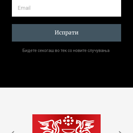
Испрати
Бидете секогаш во тек со новите случувања