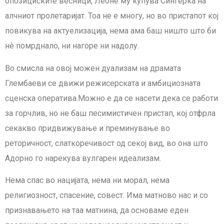
опозициските весници, Леоне му купува Сингерка на
алчниот пролетаријат. Тоа не е многу, но во пристапот кој
повикува на актуелизација, нема ама баш ништо што би
нè помрднало, ни нагоре ни надолу.
Во смисла на овој можен дуализам на драмата
Глембаеви се движи режисерската и амбициозната
сценска оператива.Можно е да се насети дека се работи
за горчлив, но не баш песимистичен пристап, кој отфрла
секакво придвижување и преминување во
реторичност, слаткоречивост од секој вид, во она што
Адорно го нарекува вулгарен идеализам.
Нема спас во нацијата, нема ни морал, нема
религиозност, спасение, совест. Има матново нас и со
признавањето на таа матнина, да основаме еден