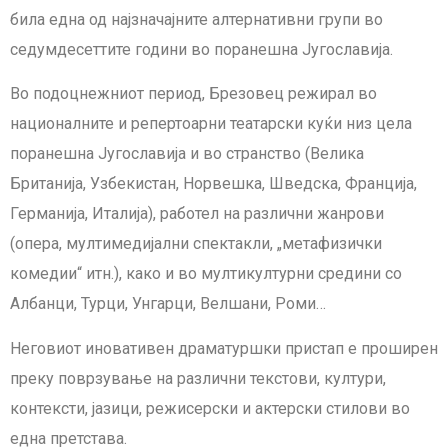
била една од најзначајните алтернативни групи во
седумдесеттите години во поранешна Југославија.
Во подоцнежниот период, Брезовец режирал во
националните и репертоарни театарски куќи низ цела
поранешна Југославија и во странство (Велика
Британија, Узбекистан, Норвешка, Шведска, Франција,
Германија, Италија), работел на различни жанрови
(опера, мултимедијални спектакли, „метафизички
комедии“ итн.), како и во мултикултурни средини со
Албанци, Турци, Унгарци, Велшани, Роми…
Неговиот иновативен драматуршки пристап е проширен
преку поврзување на различни текстови, култури,
контексти, јазици, режисерски и актерски стилови во
една претстава.