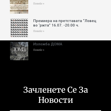
Повеќе »
Премиера на претставата “Ловец
во ‘ржта” 16.07. -20.00 ч.
Повеќе »
Изложба ДОМА
Повеќе »
Зачленете Се За
Новости