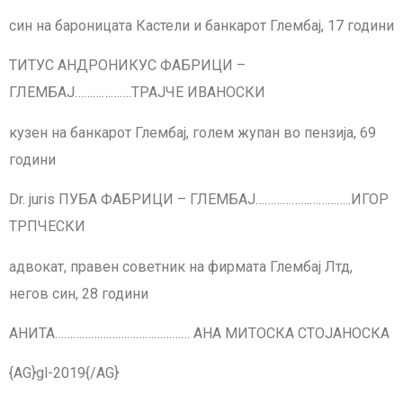
син на бароницата Кастели и банкарот Глембај, 17 години
ТИТУС АНДРОНИКУС ФАБРИЦИ –
ГЛЕМБАЈ……………….ТРАЈЧЕ ИВАНОСКИ
кузен на банкарот Глембај, голем жупан во пензија, 69
години
Dr. juris ПУБА ФАБРИЦИ – ГЛЕМБАЈ…………………………..ИГОР
ТРПЧЕСКИ
адвокат, правен советник на фирмата Глембај Лтд,
негов син, 28 години
АНИТА……………………………………… АНА МИТОСКА СТОЈАНОСКА
{AG}gl-2019{/AG}