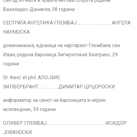
син од Игњата и првата негова сопруга родена
Базилидес-Даниели, 38 години
СЕСТРАТА АНГЕЛИКА ГЛЕМБАЈ……………………………..АНГЕЛА
НАУМОСКА
доминиканка, вдовица на најстариот Глембаев син
Иван, родена бароница Зигмунтовиќ Беатрикс, 29
години
Dr. theol. еt phil. АЛОЈЗИЕ
ЗИЛБЕРБРАНТ………………..ДИМИТАР ЦРЦОРОСКИ
информатор на синот на бароницата и нејзин
исповедник, 39 години
ОЛИВЕР ГЛЕМБАЈ………………………………………………….ИСИДОР
ЈОВАНОСКИ