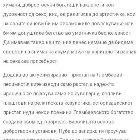
хумани, добростоечки богаташи наклонети кон
духовност од секој вид, од религиска до артистичка, кои
на своите синови би им овозможиле повлекување или
би им допуштиле бегство во уметничка бесполезност.
Да имавме такво нешто, ние денес немаше да бидеме
сведоци на анимална акумулација на капиталот и распад
на секаква присебност.
Додека во актуелизираниот пристап на Глембаеви
песимистичките изводи само растат, а надежта
иронично се појавува само во сувопарни, лепливи
плаштови на религиската казуистика, историзацискиот
пристап нуди некои премини. Глембаевското богатство
создава своја одговорност: Бароницата основа
добротворни установи, Пуба до запирка ги проучува