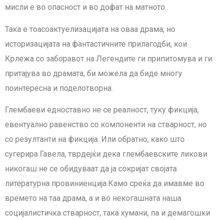
мисли е во опасност и во дофат на матното.
Така е тоасоактуелизацијата на оваа драма, но
историзацијата на фантастичните прилагодби, кои
Крлежа со заборавот на Легендите ги припитомува и ги
притајува во драмата, би можела да биде многу
поинтересна и поделотворна.
Глембаеви едноставно не се реалност, туку фикција,
евентуално равенство со компоненти на стварност, но
со резултанти на фикција. Или обратно, како што
сугерира Гавела, тврдејќи дека глембаевските ликови
никогаш не се обидуваат да ја сокријат својата
литературна провиниенција.Камо среќа да имавме во
времето на таа драма, а и во некогашната наша
социјалистичка стварност, така хумани, па и демагошки