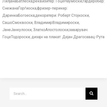
ЛилјанаБатлеска;реквизитер: ГоцеНаумоски;гардеробер:
СнежанаЃорѓиоска;фризер-перикер:
ДаринкаБогоеска;декоратери: Роберт Стојкоски,
СашоСмоквоски, ВладимирВладимироски,
ЈанеЈанкулоски, ЗлаткоАпостолоски;заварувач:
ГоцеТодороски; дизајн на плакат: Дејан Драгосавац-Рута