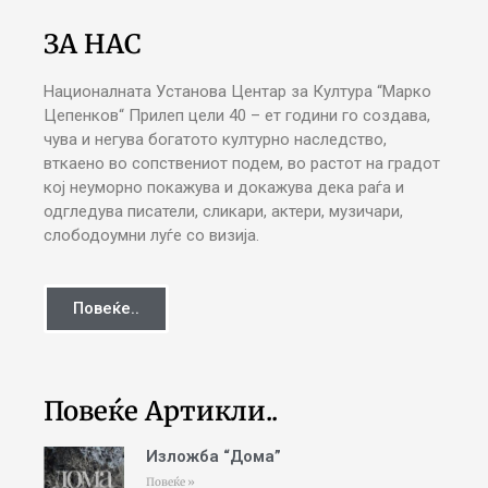
ЗА НАС
Националната Установа Центар за Култура “Марко
Цепенков“ Прилеп цели 40 – ет години го создава,
чува и негува богатото културно наследство,
вткаено во сопствениот подем, во растот на градот
кој неуморно покажува и докажува дека раѓа и
одгледува писатели, сликари, актери, музичари,
слободоумни луѓе со визија.
Повеќе..
Повеќе Артикли..
Изложба “Дома”
Повеќе »