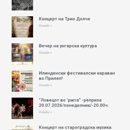
Концерт на Трио Долче
Повеќе »
Вечер на унгарска култура
Повеќе »
Илинденски фестивалски караван
во Прилеп!
Повеќе »
“Ловецот во ‘ржта” -реприза
20.07.2026/понеделник/-20.00ч.
Повеќе »
Концерт на староградска музика