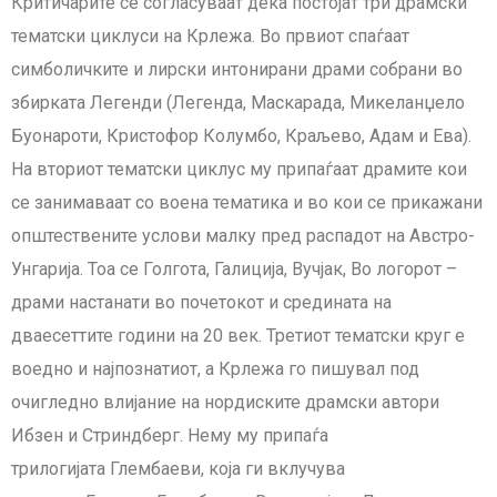
Критичарите се согласуваат дека постојат три драмски
тематски циклуси на Крлежа. Во првиот спаѓаат
симболичките и лирски интонирани драми собрани во
збирката Легенди (Легенда, Маскарада, Микеланџело
Буонароти, Кристофор Колумбо, Краљево, Адам и Ева).
На вториот тематски циклус му припаѓаат драмите кои
се занимаваат со воена тематика и во кои се прикажани
општествените услови малку пред распадот на Австро-
Унгарија. Тоа се Голгота, Галиција, Вучјак, Во логорот –
драми настанати во почетокот и средината на
дваесеттите години на 20 век. Третиот тематски круг е
воедно и најпознатиот, а Крлежа го пишувал под
очигледно влијание на нордиските драмски автори
Ибзен и Стриндберг. Нему му припаѓа
трилогијата Глембаеви, која ги вклучува