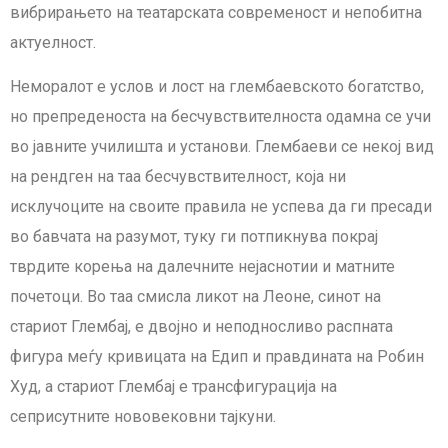
вибрирањето на театарската современост и непобитна
актуелност.
Неморалот е услов и лост на глембаевското богатство,
но препреденоста на бесчувствителноста одамна се учи
во јавните училишта и установи. Глембаеви се некој вид
на рендген на таа бесчувствителност, која ни
исклучоците на своите правила не успева да ги пресади
во бавчата на разумот, туку ги потпикнува покрај
тврдите корења на далечните нејаснотии и матните
почетоци. Во таа смисла ликот на Леоне, синот на
стариот Глембај, е двојно и неподносливо распната
фигура меѓу кривицата на Едип и правдината на Робин
Худ, а стариот Глембај е трансфигурација на
сеприсутните нововековни тајкуни.